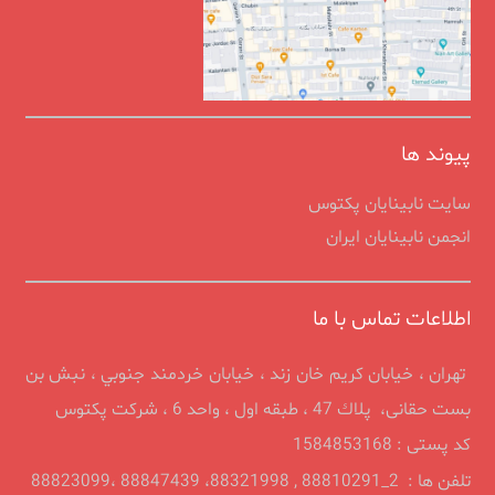
پیوند ها
سایت نابینایان پکتوس
انجمن نابينايان ايران
اطلاعات تماس با ما
تهران ، خيابان كريم خان زند ، خیابان خردمند جنوبي ، نبش بن
بست حقانی، پلاك 47 ، طبقه اول ، واحد 6 ، شرکت پکتوس
کد پستی : 1584853168
تلفن ها : 2_88810291 , 88321998، 88847439 ،88823099