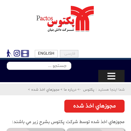
پرش به محتوای اصلی
فارسـی
ENGLISH
شما اینجا هستید :
پکتوس
->
درباره ما
>
مجوزهاي اخذ شده
>
مجوزهاي اخذ شده
مجوزهاي اخذ شده توسط شركت پكتوس‌ بشرحِ زير مي باشند: