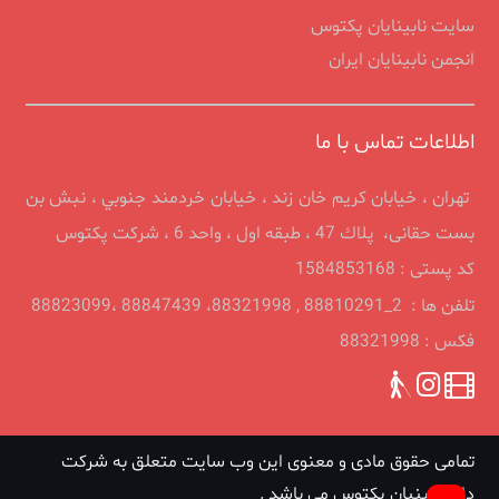
سایت نابینایان پکتوس
انجمن نابينايان ايران
اطلاعات تماس با ما
تهران ، خيابان كريم خان زند ، خیابان خردمند جنوبي ، نبش بن
بست حقانی، پلاك 47 ، طبقه اول ، واحد 6 ، شرکت پکتوس
کد پستی : 1584853168
تلفن ها : 2_88810291 , 88321998، 88847439 ،88823099
فکس : 88321998
تمامی حقوق مادی و معنوی این وب سایت متعلق به شرکت
دانش بنیان پکتوس می باشد .