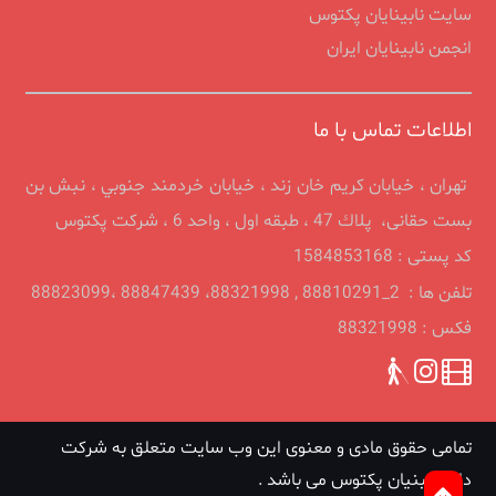
سایت نابینایان پکتوس
انجمن نابينايان ايران
اطلاعات تماس با ما
تهران ، خيابان كريم خان زند ، خیابان خردمند جنوبي ، نبش بن
بست حقانی، پلاك 47 ، طبقه اول ، واحد 6 ، شرکت پکتوس
کد پستی : 1584853168
تلفن ها : 2_88810291 , 88321998، 88847439 ،88823099
فکس : 88321998
تمامی حقوق مادی و معنوی این وب سایت متعلق به شرکت
دانش بنیان پکتوس می باشد .