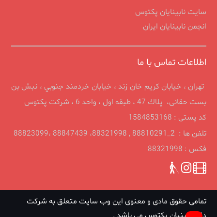
سایت نابینایان پکتوس
انجمن نابينايان ايران
اطلاعات تماس با ما
تهران ، خيابان كريم خان زند ، خیابان خردمند جنوبي ، نبش بن
بست حقانی، پلاك 47 ، طبقه اول ، واحد 6 ، شرکت پکتوس
کد پستی : 1584853168
تلفن ها : 2_88810291 , 88321998، 88847439 ،88823099
فکس : 88321998
تمامی حقوق مادی و معنوی این وب سایت متعلق به شرکت
دانش بنیان پکتوس می باشد .