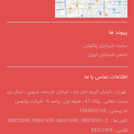
پیوند ها
سایت نابینایان پکتوس
انجمن نابينايان ايران
اطلاعات تماس با ما
تهران ، خيابان كريم خان زند ، خیابان خردمند جنوبي ، نبش بن
بست حقانی، پلاك 47 ، طبقه اول ، واحد 6 ، شرکت پکتوس
کد پستی : 1584853168
تلفن ها : 2_88810291 , 88321998، 88847439 ،88823099
فکس : 88321998