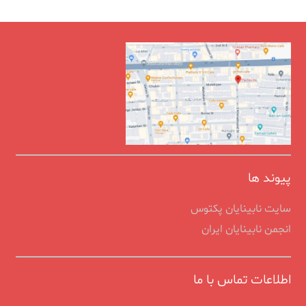
پیوند ها
سایت نابینایان پکتوس
انجمن نابينايان ايران
اطلاعات تماس با ما