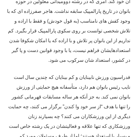
آن خود کند. امری که در رشته دوومیدانی معلولین در حوزه
بانوان در تاریخ پارالمپیک سابقه نداشت. هاجر صفرزاده ای که با
وجود کفش های نامناسب (به قول خودش) و فقط با اراده و
تلاش شخصی توانست بر روی سکوی پارالمپیک قرار بگیرد. کم
نداریم از این بانوان پر تلاش و با اراده که یا امکان شکوفا شدن
استعدادهایشان فراهم نیست، یا با وجود قوانین دست و پا گیر
در کشور، استعداد شان سرکوب می شود.
فدراسیون ورزش نابینایان و کم بینایان که چندین سال است
نایب رئیس بانوان هم دارد، متأسفانه هیچ حمایتی از ورزش
بانوان نمی کند. به جز آنکه هر ساله مسابقات قهرمانی کشور
را تنها با هدف “از سر خود وا کندن” برگزار می کنند، چه حمایت
دیگری از این ورزشکاران می کنند؟ چه بسیارند زنان
ورزشکاری که تنها علاقه و فعالیتشان در یک رشته خاص است
و بسیار با استعداد هستند؛ اما از طرف مسئولان مورد کم