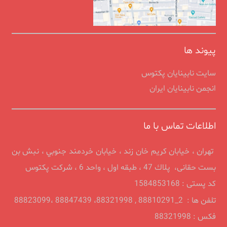
پیوند ها
سایت نابینایان پکتوس
انجمن نابينايان ايران
اطلاعات تماس با ما
تهران ، خيابان كريم خان زند ، خیابان خردمند جنوبي ، نبش بن
بست حقانی، پلاك 47 ، طبقه اول ، واحد 6 ، شرکت پکتوس
کد پستی : 1584853168
تلفن ها : 2_88810291 , 88321998، 88847439 ،88823099
فکس : 88321998