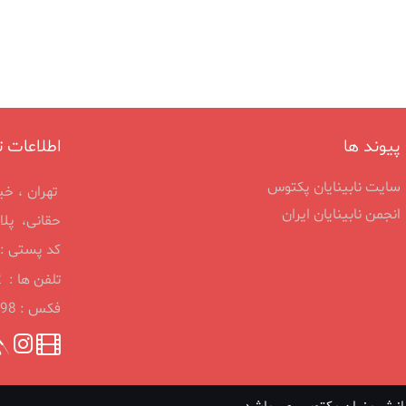
پیوند ها
اطلاعات ت
سایت نابینایان پکتوس
تهران ، خي
انجمن نابينايان ايران
حقانی، پلاك 47 ، طبقه اول ، واحد 6 ، 
کد پستی : 584853168
تلفن ها : 2_88810291 , 88321998، 88847439 ،88823099
فکس : 88321998