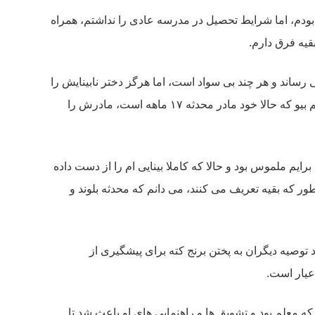
بودم، اما شرایط تحصیل در مدرسه عادی را نداشتم، همراه
قیه فرق دارم.
 رساند و هر چند بی سواد است، اما هرگز دختر نابینایش را
کوچک نشمرده و درست مثل مادر ادیسون که چشم به روی حرف های دیگران در مورد فرزندش بست، پر پرواز او شده است. خانم بیو که حالا خود مادر محدثه ۱۷ ماهه است، مادرش را
ینایی خیلی ضعیفی داشتم و بعضی چیزها برایم ملموس بود و حالا که کاملا بینایی ام را از دست داده
ور که بقیه تعریف می کنند، می دانم که محدثه بلوند و
د توصیه دیگران به پختن برنج کته برای پیشگیری از
عیار است.
 معلم بود و تشویق ها و راهنمایی های او باعث شد تا