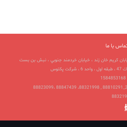
ماس با ما
ابان كريم خان زند ، خیابان خردمند جنوبي ، نبش بن بست
شرکت پکتوس
1