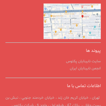
پیوند ها
سایت نابینایان پکتوس
انجمن نابينايان ايران
اطلاعات تماس با ما
تهران ، خيابان كريم خان زند ، خیابان خردمند جنوبي ، نبش بن
بست حقانی، پلاك 47 ، طبقه اول ، واحد 6 ، شرکت پکتوس