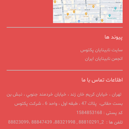
پیوند ها
سایت نابینایان پکتوس
انجمن نابينايان ايران
اطلاعات تماس با ما
تهران ، خيابان كريم خان زند ، خیابان خردمند جنوبي ، نبش بن
بست حقانی، پلاك 47 ، طبقه اول ، واحد 6 ، شرکت پکتوس
کد پستی : 1584853168
تلفن ها : 2_88810291 , 88321998، 88847439 ،88823099